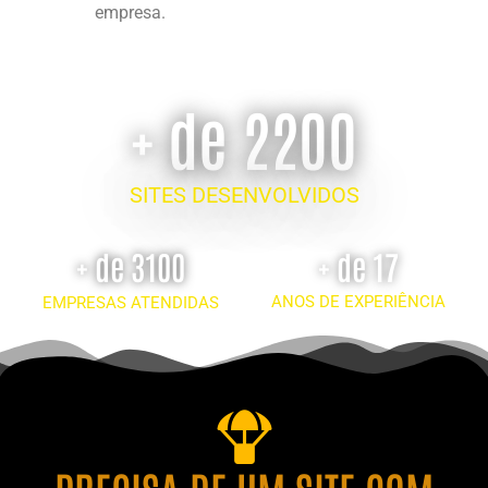
empresa.
+ de 2200
SITES DESENVOLVIDOS
+ de 3100
+ de 17
ANOS DE EXPERIÊNCIA
EMPRESAS ATENDIDAS