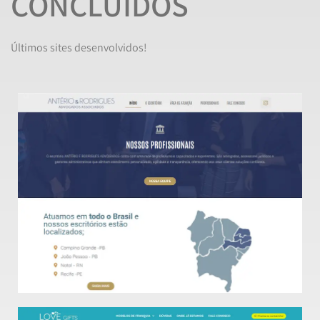
CONCLUÍDOS
Últimos sites desenvolvidos!
Veja o Site
Site institucional no segmento jurídico
ANTÉRIO e RODRIGUES