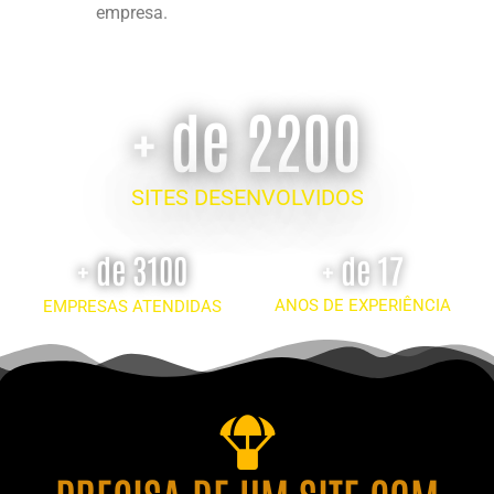
empresa.
+ de 2200
SITES DESENVOLVIDOS
+ de 3100
+ de 17
ANOS DE EXPERIÊNCIA
EMPRESAS ATENDIDAS