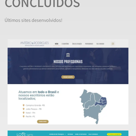
CONCLUÍDOS
Últimos sites desenvolvidos!
Veja o Site
Site institucional no segmento jurídico
ANTÉRIO e RODRIGUES