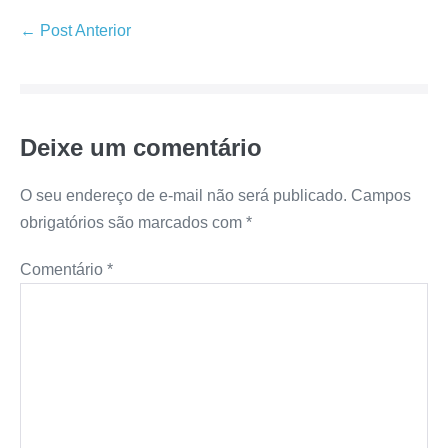
Navegação
← Post Anterior
de
post
Deixe um comentário
O seu endereço de e-mail não será publicado.
Campos
obrigatórios são marcados com
*
Comentário
*