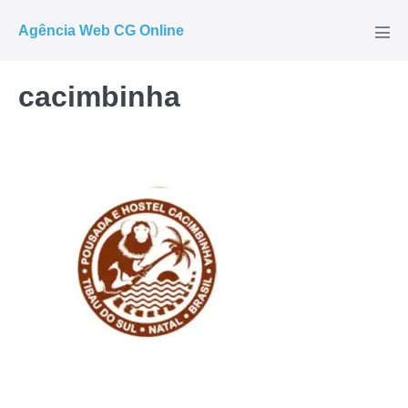
Ir
Agência Web CG Online
para
Alte
men
o
conteúdo
cacimbinha