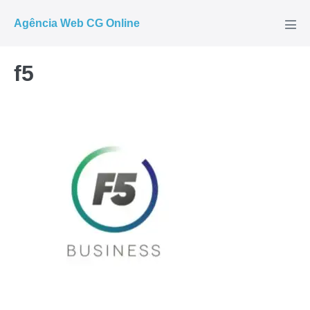
Ir
Agência Web CG Online
para
Alte
men
o
conteúdo
f5